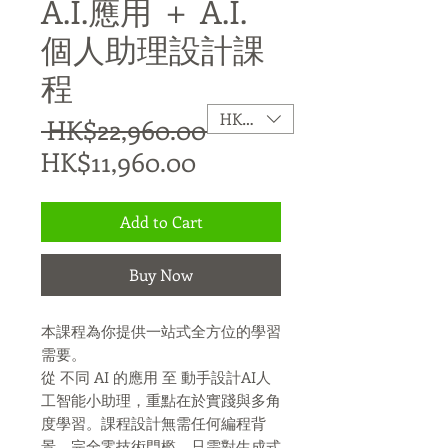
A.I.應用 ＋ A.I.
個人助理設計課
程
HKD (HK$)
Regular Price
 HK$22,960.00 
Sale Price
HK$11,960.00
Add to Cart
Buy Now
本課程為你提供一站式全方位的學習
需要。
從 不同 AI 的應用 至 動手設計AI人
工智能小助理，重點在於實踐與多角
度學習。課程設計無需任何編程背
景，完全零技術門檻，只需對生成式